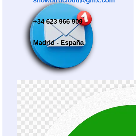
snowbirdcloud@gmx.com
+34 623 966 909
Madrid - España